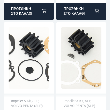
ΠΡΟΣΘΉΚΗ
ΠΡΟΣΘΉΚΗ
ΣΤΟ ΚΑΛΆΘΙ
ΣΤΟ ΚΑΛΆΘΙ
Impeller & Kit
,
SLP
,
Impeller & Kit
,
SLP
,
VOLVO PENTA (SLP)
VOLVO PENTA (SLP)
Άμεση αποστολή
Άμεση αποστολή