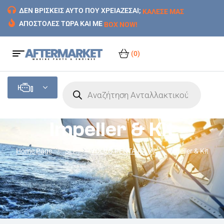
ΔΕΝ ΒΡΙΣΚΕΙΣ ΑΥΤΟ ΠΟΥ ΧΡΕΙΑΖΕΣΑΙ;
ΚΑΛΕΣΕ ΜΑΣ
ΑΠΟΣΤΟΛΕΣ ΤΩΡΑ ΚΑΙ ΜΕ
BOX NOW!
(0)
Impeller & Kit
Home Page
SLP
VOLVO PENTA (SLP)
Impeller & Kit