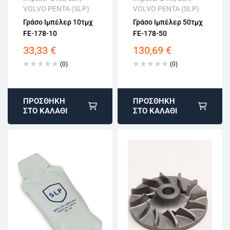
VOLVO PENTA (SLP)
VOLVO PENTA (SLP)
Άμεση αποστολή
Άμεση αποστολή
Γράσο Ιμπέλερ 10τμχ
Γράσο Ιμπέλερ 50τμχ
Επιστροφή εντός
Επιστροφή εντός
FE-178-10
FE-178-50
15 εργάσιμων
15 εργάσιμων
Αγορά χωρίς
Αγορά χωρίς
33,33
€
130,69
€
εγγραφή
εγγραφή
(0)
(0)
ΠΡΟΣΘΉΚΗ
ΠΡΟΣΘΉΚΗ
ΣΤΟ ΚΑΛΆΘΙ
ΣΤΟ ΚΑΛΆΘΙ