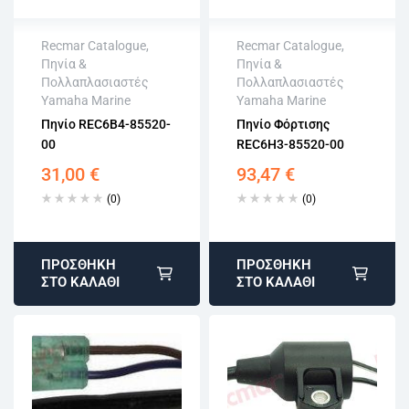
Recmar Catalogue
,
Recmar Catalogue
,
Πηνία &
Πηνία &
Άμεση αποστολή
Άμεση αποστολή
Πολλαπλασιαστές
Πολλαπλασιαστές
Επιστροφή εντός
Επιστροφή εντός
Yamaha Marine
Yamaha Marine
15 εργάσιμων
15 εργάσιμων
Πηνίο REC6B4-85520-
Πηνίο Φόρτισης
Αγορά χωρίς
Αγορά χωρίς
00
REC6H3-85520-00
εγγραφή
εγγραφή
31,00
€
93,47
€
(0)
(0)
ΠΡΟΣΘΉΚΗ
ΠΡΟΣΘΉΚΗ
ΣΤΟ ΚΑΛΆΘΙ
ΣΤΟ ΚΑΛΆΘΙ