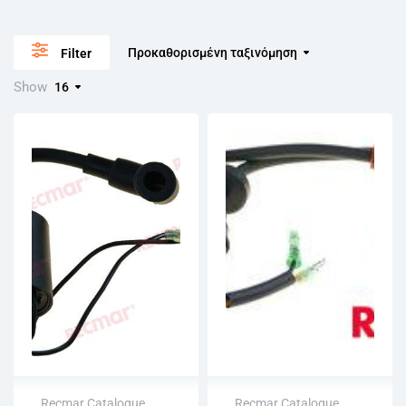
Προκαθορισμένη ταξινόμηση
Filter
Show
16
Recmar Catalogue
,
Recmar Catalogue
,