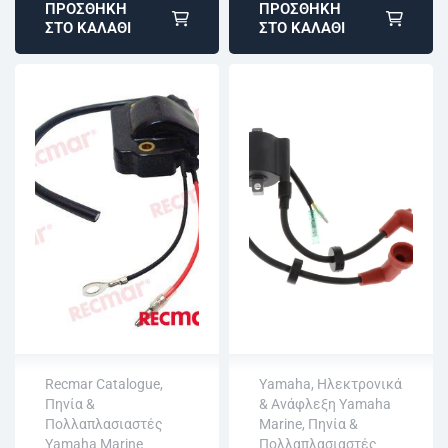
ΠΡΟΣΘΉΚΗ
ΠΡΟΣΘΉΚΗ
ΣΤΟ ΚΑΛΆΘΙ
ΣΤΟ ΚΑΛΆΘΙ
Recmar Catalogue
,
Yamaha
,
Ηλεκτρονικά
Πηνία &
& Ανάφλεξη Yamaha
Άμεση αποστολή
Άμεση αποστολή
Πολλαπλασιαστές
Marine
,
Πηνία &
Επιστροφή εντός
Επιστροφή εντός
Yamaha Marine
Πολλαπλασιαστές