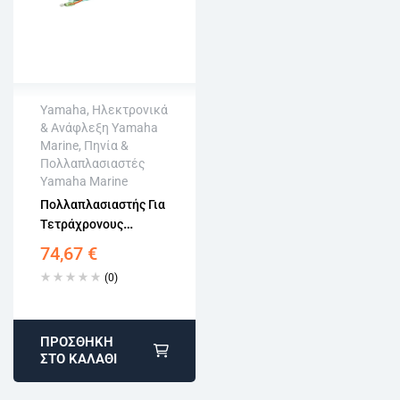
Yamaha
,
Ηλεκτρονικά
& Ανάφλεξη Yamaha
Άμεση αποστολή
Marine
,
Πηνία &
Επιστροφή εντός
Πολλαπλασιαστές
15 εργάσιμων
Yamaha Marine
Αγορά χωρίς
Πολλαπλασιαστής Για
εγγραφή
Τετράχρονους
Κινητήρες Yamaha
74,67
€
F20-25HP 65W-
(0)
85570-01
ΠΡΟΣΘΉΚΗ
ΣΤΟ ΚΑΛΆΘΙ