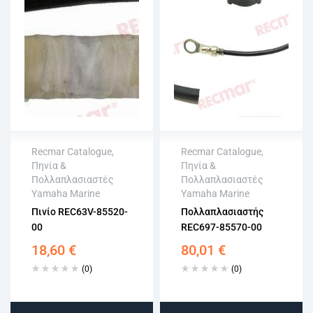
Recmar Catalogue
,
Recmar Catalogue
,
Πηνία &
Πηνία &
Άμεση αποστολή
Άμεση αποστολή
Πολλαπλασιαστές
Πολλαπλασιαστές
Επιστροφή εντός
Επιστροφή εντός
Yamaha Marine
Yamaha Marine
15 εργάσιμων
15 εργάσιμων
Πινίο REC63V-85520-
Πολλαπλασιαστής
Αγορά χωρίς
Αγορά χωρίς
00
REC697-85570-00
εγγραφή
εγγραφή
18,60
€
80,01
€
(0)
(0)