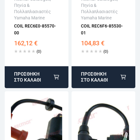
Πηνία &
Πηνία &
Άμεση αποστολή
Άμεση αποστολή
Πολλαπλασιαστές
Πολλαπλασιαστές
Επιστροφή εντός
Επιστροφή εντός
Yamaha Marine
Yamaha Marine
15 εργάσιμων
15 εργάσιμων
COIL REC6E0-85570-
COIL REC6F6-85530-
Αγορά χωρίς
Αγορά χωρίς
00
01
εγγραφή
εγγραφή
162,12
€
104,83
€
(0)
(0)
ΠΡΟΣΘΉΚΗ
ΠΡΟΣΘΉΚΗ
ΣΤΟ ΚΑΛΆΘΙ
ΣΤΟ ΚΑΛΆΘΙ