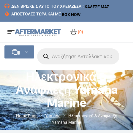
ΔΕΝ ΒΡΙΣΚΕΙΣ ΑΥΤΟ ΠΟΥ ΧΡΕΙΑΖΕΣΑΙ;
ΚΑΛΕΣΕ ΜΑΣ
ΑΠΟΣΤΟΛΕΣ ΤΩΡΑ ΚΑΙ ΜΕ
BOX NOW!
(0)
Ηλεκτρονικά &
Ανάφλεξη Yamaha
Marine
Home Page
Yamaha
Ηλεκτρονικά & Ανάφλεξη
Yamaha Marine