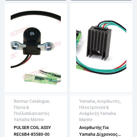
Recmar Catalogue
,
Yamaha
,
Ανορθωτές
,
Πηνία &
Ηλεκτρονικά &
Άμεση αποστολή
Άμεση αποστολή
Πολλαπλασιαστές
Ανάφλεξη Yamaha
Επιστροφή εντός
Επιστροφή εντός
Yamaha Marine
Marine
15 εργάσιμων
15 εργάσιμων
PULSER COIL ASSY
Ανορθωτής Για
Αγορά χωρίς
Αγορά χωρίς
REC6B4-85580-00
Yamaha Δίχρονους
εγγραφή
εγγραφή