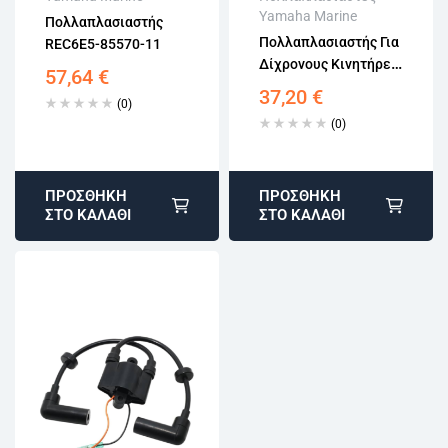
15 εργάσιμων
15 εργάσιμων
Yamaha Marine
Πολλαπλασιαστής
Αγορά χωρίς
Αγορά χωρίς
Πολλαπλασιαστής Για
REC6E5-85570-11
εγγραφή
εγγραφή
Δίχρονους Κινητήρες
57,64
€
Yamaha 9.9-15HP
37,20
€
(0)
6B4-85570-01
(0)
ΠΡΟΣΘΉΚΗ
ΠΡΟΣΘΉΚΗ
ΣΤΟ ΚΑΛΆΘΙ
ΣΤΟ ΚΑΛΆΘΙ