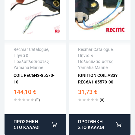
Recmar Catalogue
,
Recmar Catalogue
,
Πηνία &
Πηνία &
Άμεση αποστολή
Άμεση αποστολή
Πολλαπλασιαστές
Πολλαπλασιαστές
Επιστροφή εντός
Επιστροφή εντός
Yamaha Marine
Yamaha Marine
15 εργάσιμων
15 εργάσιμων
COIL REC6H3-85570-
IGNITION COIL ASSY
Αγορά χωρίς
Αγορά χωρίς
10
REC6A1-85570-00
εγγραφή
εγγραφή
144,10
€
31,73
€
(0)
(0)
ΠΡΟΣΘΉΚΗ
ΠΡΟΣΘΉΚΗ
ΣΤΟ ΚΑΛΆΘΙ
ΣΤΟ ΚΑΛΆΘΙ