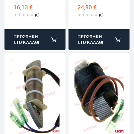
Κινητήρες 40-70HP
16,13
€
24,80
€
6H2-81960-10
(0)
(0)
ΠΡΟΣΘΉΚΗ
ΠΡΟΣΘΉΚΗ
ΣΤΟ ΚΑΛΆΘΙ
ΣΤΟ ΚΑΛΆΘΙ