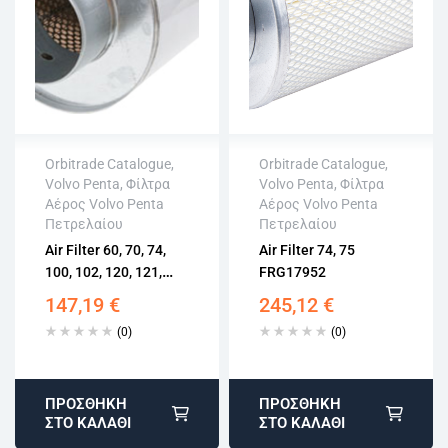
Orbitrade Catalogue
,
Orbitrade Catalogue
,
Volvo Penta
,
Φίλτρα
Volvo Penta
,
Φίλτρα
Άμεση αποστολή
Άμεση αποστολή
Αέρος Volvo Penta
Αέρος Volvo Penta
Επιστροφή εντός
Επιστροφή εντός
Πετρελαίου
Πετρελαίου
15 εργάσιμων
15 εργάσιμων
Air Filter 60, 70, 74,
Air Filter 74, 75
Αγορά χωρίς
Αγορά χωρίς
100, 102, 120, 121,
FRG17952
εγγραφή
εγγραφή
122, 162, 165
147,19
€
245,12
€
FRG17280
(0)
(0)
ΠΡΟΣΘΉΚΗ
ΠΡΟΣΘΉΚΗ
ΣΤΟ ΚΑΛΆΘΙ
ΣΤΟ ΚΑΛΆΘΙ