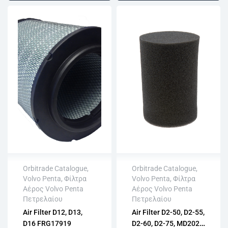
Orbitrade Catalogue
,
Orbitrade Catalogue
,
Volvo Penta
,
Φίλτρα
Volvo Penta
,
Φίλτρα
Άμεση αποστολή
Άμεση αποστολή
Αέρος Volvo Penta
Αέρος Volvo Penta
Επιστροφή εντός
Επιστροφή εντός
Πετρελαίου
Πετρελαίου
15 εργάσιμων
15 εργάσιμων
Air Filter D12, D13,
Air Filter D2-50, D2-55,
Αγορά χωρίς
Αγορά χωρίς
D16 FRG17919
D2-60, D2-75, MD2020,
εγγραφή
εγγραφή