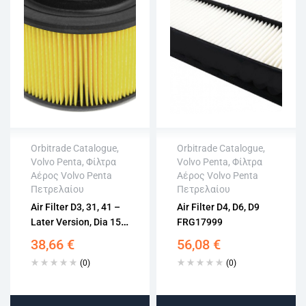
Orbitrade Catalogue
,
Orbitrade Catalogue
,
Volvo Penta
,
Φίλτρα
Volvo Penta
,
Φίλτρα
Άμεση αποστολή
Άμεση αποστολή
Αέρος Volvo Penta
Αέρος Volvo Penta
Επιστροφή εντός
Επιστροφή εντός
Πετρελαίου
Πετρελαίου
15 εργάσιμων
15 εργάσιμων
Air Filter D3, 31, 41 –
Air Filter D4, D6, D9
Αγορά χωρίς
Αγορά χωρίς
Later Version, Dia 155
FRG17999
εγγραφή
εγγραφή
Mm FRG17535
38,66
€
56,08
€
(0)
(0)