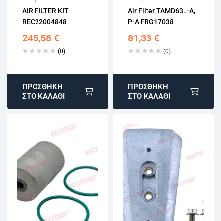
15 εργάσιμων
15 εργάσιμων
AIR FILTER KIT
Air Filter TAMD63L-A,
Αγορά χωρίς
Αγορά χωρίς
REC22004848
P-A FRG17038
εγγραφή
εγγραφή
245,58
€
81,33
€
(0)
(0)
ΠΡΟΣΘΉΚΗ
ΠΡΟΣΘΉΚΗ
ΣΤΟ ΚΑΛΆΘΙ
ΣΤΟ ΚΑΛΆΘΙ