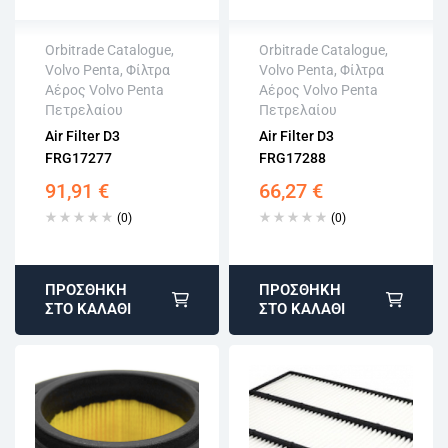
Orbitrade Catalogue
,
Orbitrade Catalogue
,
Volvo Penta
,
Φίλτρα
Volvo Penta
,
Φίλτρα
Άμεση αποστολή
Άμεση αποστολή
Αέρος Volvo Penta
Αέρος Volvo Penta
Επιστροφή εντός
Επιστροφή εντός
Πετρελαίου
Πετρελαίου
15 εργάσιμων
15 εργάσιμων
Air Filter D3
Air Filter D3
Αγορά χωρίς
Αγορά χωρίς
FRG17277
FRG17288
εγγραφή
εγγραφή
91,91
€
66,27
€
(0)
(0)
ΠΡΟΣΘΉΚΗ
ΠΡΟΣΘΉΚΗ
ΣΤΟ ΚΑΛΆΘΙ
ΣΤΟ ΚΑΛΆΘΙ