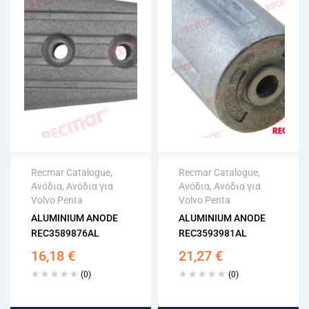
Recmar Catalogue
,
Recmar Catalogue
,
Ανόδια
,
Ανόδια για
Ανόδια
,
Ανόδια για
Άμεση αποστολή
Άμεση αποστολή
Volvo Penta
Volvo Penta
Επιστροφή εντός
Επιστροφή εντός
ALUMINIUM ANODE
ALUMINIUM ANODE
15 εργάσιμων
15 εργάσιμων
REC3589876AL
REC3593981AL
Αγορά χωρίς
Αγορά χωρίς
εγγραφή
εγγραφή
16,18
€
21,27
€
(0)
(0)