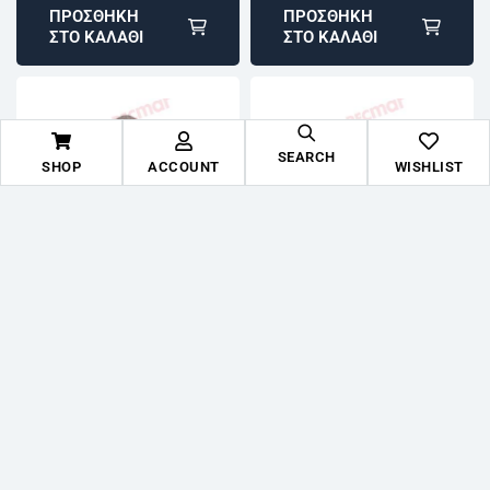
ΠΡΟΣΘΉΚΗ
ΠΡΟΣΘΉΚΗ
ΣΤΟ ΚΑΛΆΘΙ
ΣΤΟ ΚΑΛΆΘΙ
SEARCH
SHOP
ACCOUNT
WISHLIST
Recmar Catalogue
,
Recmar Catalogue
,
Ανόδια
,
Ανόδια για
Ανόδια
,
Ανόδια για
Άμεση αποστολή
Άμεση αποστολή
Volvo Penta
Volvo Penta
Επιστροφή εντός
Επιστροφή εντός