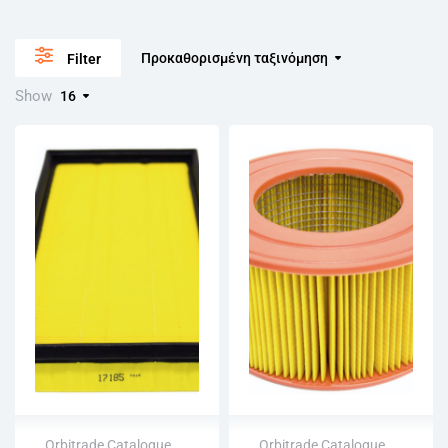
Προκαθορισμένη ταξινόμηση
Filter
Show
16
Orbitrade Catalogue
,
Orbitrade Catalogue
,