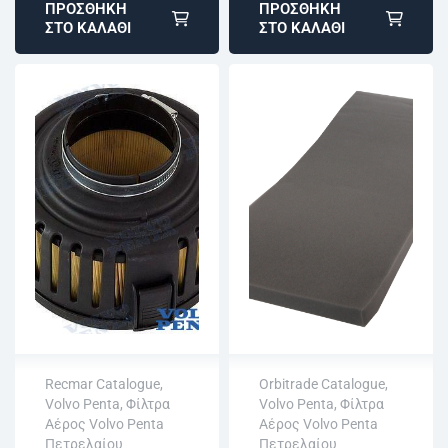
ΠΡΟΣΘΉΚΗ
ΠΡΟΣΘΉΚΗ
ΣΤΟ ΚΑΛΆΘΙ
ΣΤΟ ΚΑΛΆΘΙ
Recmar Catalogue
,
Orbitrade Catalogue
,
Volvo Penta
,
Φίλτρα
Volvo Penta
,
Φίλτρα
Άμεση αποστολή
Άμεση αποστολή
Αέρος Volvo Penta
Αέρος Volvo Penta
Επιστροφή εντός
Επιστροφή εντός
Πετρελαίου
Πετρελαίου