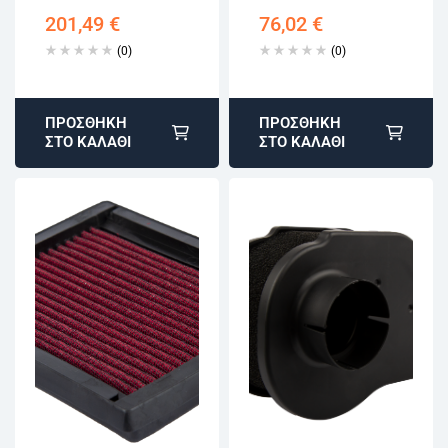
MD2030, MD2040
201,49
€
76,02
€
FRG17509
(0)
(0)
ΠΡΟΣΘΉΚΗ
ΠΡΟΣΘΉΚΗ
ΣΤΟ ΚΑΛΆΘΙ
ΣΤΟ ΚΑΛΆΘΙ