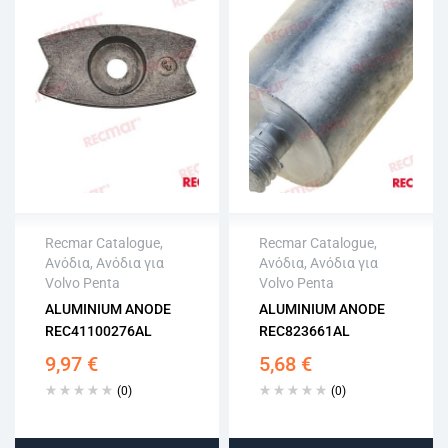
Recmar Catalogue
,
Recmar Catalogue
,
Ανόδια
,
Ανόδια για
Ανόδια
,
Ανόδια για
Άμεση αποστολή
Άμεση αποστολή
Volvo Penta
Volvo Penta
Επιστροφή εντός
Επιστροφή εντός
ALUMINIUM ANODE
ALUMINIUM ANODE
15 εργάσιμων
15 εργάσιμων
REC41100276AL
REC823661AL
Αγορά χωρίς
Αγορά χωρίς
εγγραφή
εγγραφή
9,97
€
5,68
€
(0)
(0)