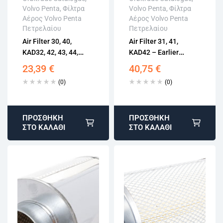
Volvo Penta
,
Φίλτρα
Volvo Penta
,
Φίλτρα
Άμεση αποστολή
Άμεση αποστολή
Αέρος Volvo Penta
Αέρος Volvo Penta
Επιστροφή εντός
Επιστροφή εντός
Πετρελαίου
Πετρελαίου
15 εργάσιμων
15 εργάσιμων
Air Filter 30, 40,
Air Filter 31, 41,
Αγορά χωρίς
Αγορά χωρίς
KAD32, 42, 43, 44,
KAD42 – Earlier
εγγραφή
εγγραφή
KAD300, 61, 62, 71, 72
Version, Dia 200 Mm
23,39
€
40,75
€
FRG17185
FRG17488
(0)
(0)
ΠΡΟΣΘΉΚΗ
ΠΡΟΣΘΉΚΗ
ΣΤΟ ΚΑΛΆΘΙ
ΣΤΟ ΚΑΛΆΘΙ