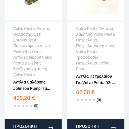
Volvo Penta
,
Αντλίες
Volvo Penta
,
Αντλίες
Θαλάσσης, Σετ
Χαμηλής Volvo Penta
Άμεση αποστολή
Επισκευής &
Πετρελαίου
,
Επιστροφή εντός
Παρελκόμενα Volvo
Πετρελαιοκινητήρες
Άμεση αποστολή
15 εργάσιμων
Penta Βενζίνης
,
Volvo Penta
,
Επιστροφή εντός
Αγορά χωρίς
Αντλίες Νερού Volvo
Τροφοδοσία
15 εργάσιμων
εγγραφή
Penta Βενζίνης
,
Πετρελαίου Volvo
Αγορά χωρίς
Βενζινοκινητήρες
Penta
εγγραφή
Volvo Penta
Αντλία Πετρελαίου
Αντλία Θαλάσσης
Για Volvo Penta D2-
Johnson Pump Για
55, D2010, D2020,
62,00
€
Volvo Penta 855578,
D2030, D2040
409,20
€
(0)
10-32621-2
3580100
(0)
ΠΡΟΣΘΉΚΗ
ΠΡΟΣΘΉΚΗ