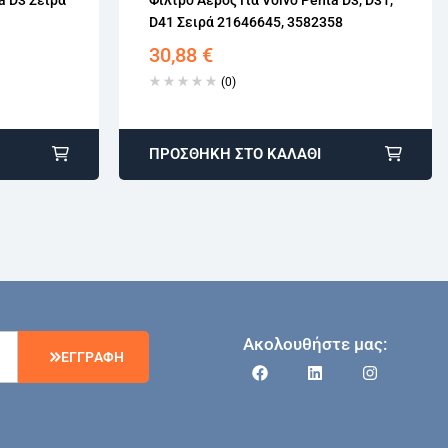
D41 Σειρά 21646645, 3582358
30,88
€
(0)
ΠΡΟΣΘΉΚΗ ΣΤΟ ΚΑΛΆΘΙ
Ακολουθήστε μας:
Ε
Γ
Γ
Ρ
Α
Φ
Η