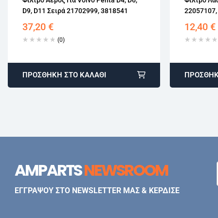
D9, D11 Σειρά 21702999, 3818541
22057107,
37,20
€
12,40
€
(0)
ΠΡΟΣΘΉΚΗ ΣΤΟ ΚΑΛΆΘΙ
ΠΡΟΣΘΉΚ
AMPARTS
NEWSROOM
ΕΓΓΡΑΨΟΥ ΣΤΟ NEWSLETTER ΜΑΣ & ΚΕΡΔΙΣΕ