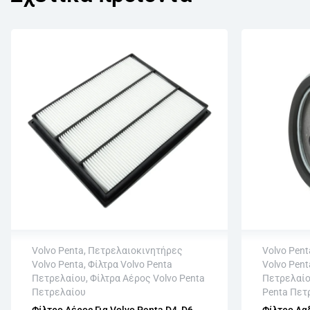
Volvo Penta
,
Πετρελαιοκινητήρες
Volvo Pent
Volvo Penta
,
Φίλτρα Volvo Penta
Volvo Pent
Άμεση αποστολή
Άμεση 
Πετρελαίου
,
Φίλτρα Αέρος Volvo Penta
Πετρελαί
Επιστροφή εντός 15 εργάσιμων
Επιστρο
Πετρελαίου
Penta Πετ
Αγορά χωρίς εγγραφή
Αγορά χ
Φίλτρο Αέρος Για Volvo Penta D4, D6,
Φίλτρο Λαδ