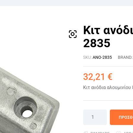
Κιτ ανόδ
2835
SKU:
ANO-2835
BRAND
32,21
€
Κιτ ανόδια αλουμινίου
ΠΡΟΣΘ