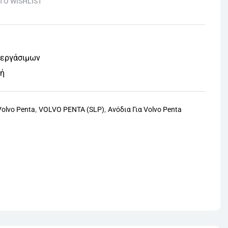
TO WISHLIST
 εργάσιμων
φή
,
,
Volvo Penta
VOLVO PENTA (SLP)
Ανόδια Για Volvo Penta
nterest