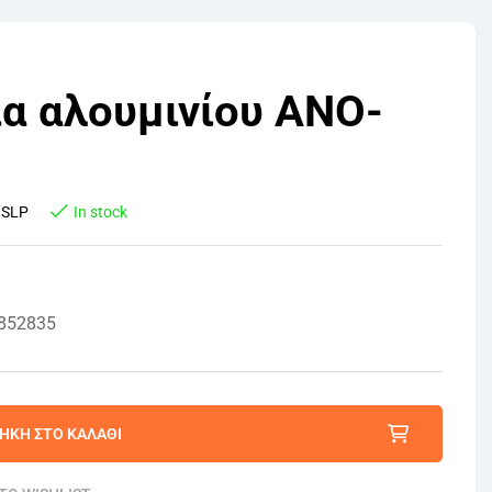
ια αλουμινίου ANO-
:
SLP
In stock
 852835
ΉΚΗ ΣΤΟ ΚΑΛΆΘΙ