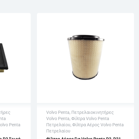
τήρες
Volvo Penta
,
Πετρελαιοκινητήρες
nta
Volvo Penta
,
Φίλτρα Volvo Penta
Άμεση αποστολή
olvo Penta
Πετρελαίου
,
Φίλτρα Αέρος Volvo Penta
σιμων
Επιστροφή εντός 15 εργάσιμων
Πετρελαίου
Αγορά χωρίς εγγραφή
a D3 Σειρά
Φίλτρο Αέρος Για Volvo Penta D3, D31,