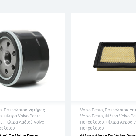
a
,
Πετρελαιοκινητήρες
Volvo Penta
,
Πετρελαιοκινη
a
,
Φίλτρα Volvo Penta
Volvo Penta
,
Φίλτρα Volvo Pe
αποστολή
Άμεση αποστολή
ου
,
Φίλτρα Λαδιού Volvo
Πετρελαίου
,
Φίλτρα Αέρος V
φή εντός 15 εργάσιμων
Επιστροφή εντός 15 εργά
ρελαίου
Πετρελαίου
ωρίς εγγραφή
Αγορά χωρίς εγγραφή
ιού Για Volvo Penta
Φίλτρο Αέρος Για Volvo Pent