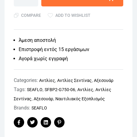
COMPARE
ADD TO WISHLIST
Άμεση αποστολή
Επιστροφή εντός 15 εργάσιμων
Αγορά χωρίς εγγραφή
Categories:
,
,
Αντλίες
Αντλίες Σεντίνας
Αξεσουάρ
Tags:
,
,
,
SEAFLO
SFBP2-G750-06
Αντλίες
Αντλίες
,
,
Σεντίνας
Αξεσουάρ
Ναυτιλιακός Εξοπλισμός
Brands:
SEAFLO
Facebook
Twitter
Linkedin
Pinterest