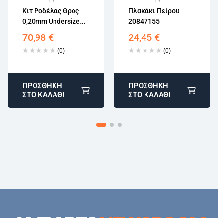
Επιστροφή εντός
Επιστροφή εντός
Κιτ Ροδέλας Θρος
Πλακάκι Πείρου
15 εργάσιμων
15 εργάσιμων
0,20mm Undersize
20847155
Αγορά χωρίς
Αγορά χωρίς
20459148
εγγραφή
εγγραφή
70,98
€
24,45
€
(0)
(0)
ΠΡΟΣΘΉΚΗ
ΠΡΟΣΘΉΚΗ
ΣΤΟ ΚΑΛΆΘΙ
ΣΤΟ ΚΑΛΆΘΙ