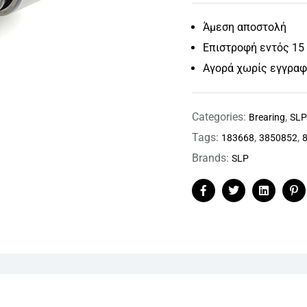
Άμεση αποστολή
Επιστροφή εντός 15
Αγορά χωρίς εγγρα
Categories:
,
Brearing
SL
Tags:
,
,
183668
3850852
Brands:
SLP
Facebook
Twitter
Linkedin
Pi