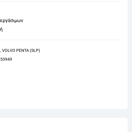
 εργάσιμων
φή
,
P
VOLVO PENTA (SLP)
853949
nterest