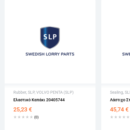
Rubber
,
SLP
,
VOLVO PENTA (SLP)
Sealing
,
SL
Ελαστικό Καπάκι 20405744
Λάστιχο Σ
Άμεση αποστολή
Άμεση 
25,23
€
45,74
€
Επιστροφή εντός 15 εργάσιμων
Επιστρο
Αγορά χωρίς εγγραφή
Αγορά χ
(0)