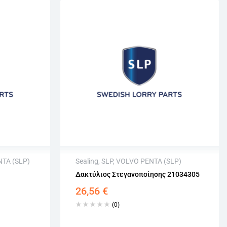
TA (SLP)
Sealing
,
SLP
,
VOLVO PENTA (SLP)
Δακτύλιος Στεγανοποίησης 21034305
Άμεση αποστολή
26,56
€
σιμων
Επιστροφή εντός 15 εργάσιμων
Αγορά χωρίς εγγραφή
(0)