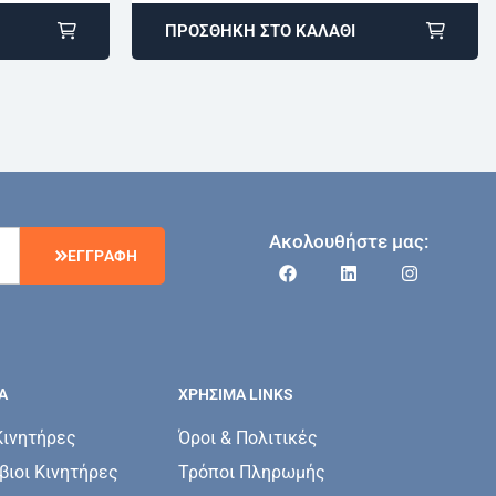
ΠΡΟΣΘΉΚΗ ΣΤΟ ΚΑΛΆΘΙ
Ακολουθήστε μας:
Ε
Γ
Γ
Ρ
Α
Φ
Η
Α
ΧΡΗΣΙΜΑ LINKS
Κινητήρες
Όροι & Πολιτικές
ιοι Κινητήρες
Τρόποι Πληρωμής