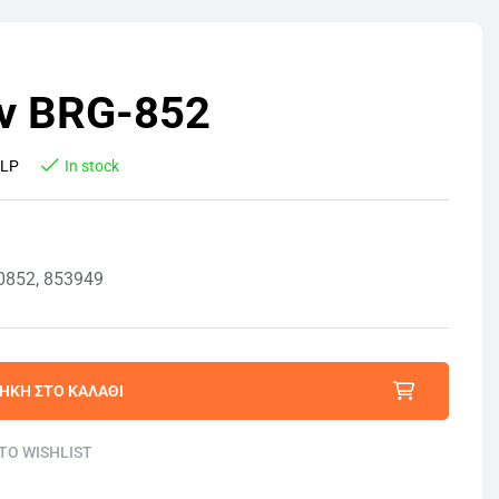
ν BRG-852
SLP
In stock
0852, 853949
ΉΚΗ ΣΤΟ ΚΑΛΆΘΙ
TO WISHLIST