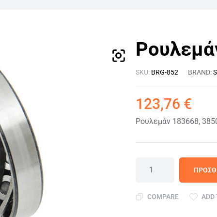
Ρουλεμά
SKU:
BRG-852
BRAND:
123,76
€
Ρουλεμάν 183668, 385
ΠΡΟΣΘ
COMPARE
ADD 