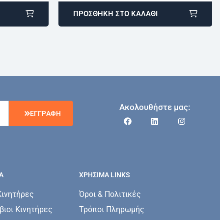
ΠΡΟΣΘΉΚΗ ΣΤΟ ΚΑΛΆΘΙ
Ακολουθήστε μας:
Ε
Γ
Γ
Ρ
Α
Φ
Η
Α
ΧΡΗΣΙΜΑ LINKS
Κινητήρες
Όροι & Πολιτικές
ιοι Κινητήρες
Τρόποι Πληρωμής