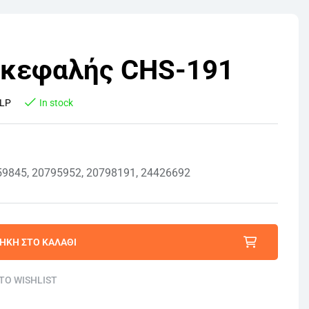
 κεφαλής CHS-191
LP
In stock
9845, 20795952, 20798191, 24426692
ΉΚΗ ΣΤΟ ΚΑΛΆΘΙ
TO WISHLIST