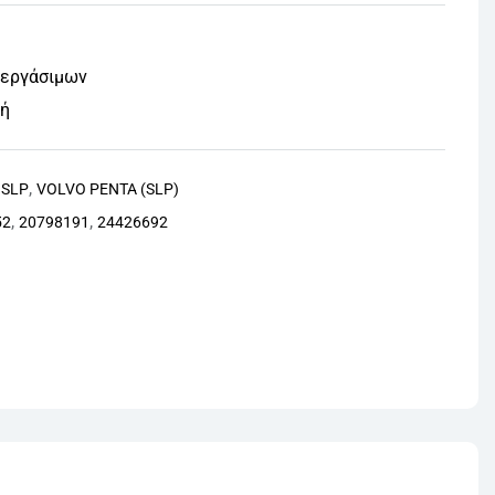
 εργάσιμων
φή
,
,
SLP
VOLVO PENTA (SLP)
,
,
52
20798191
24426692
nterest