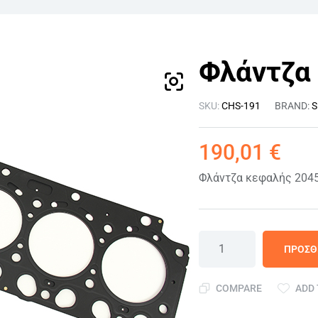
Φλάντζα
SKU:
CHS-191
BRAND:
S
190,01
€
Φλάντζα κεφαλής 2045
ΠΡΟΣΘ
COMPARE
ADD 