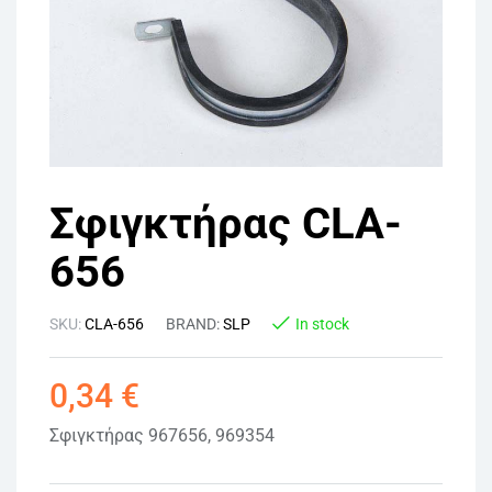
Σφιγκτήρας CLA-
656
SKU:
CLA-656
BRAND:
SLP
In stock
0,34
€
Σφιγκτήρας 967656, 969354