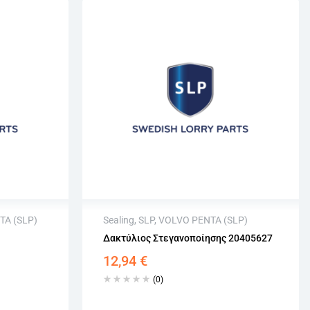
TA (SLP)
Sealing
,
SLP
,
VOLVO PENTA (SLP)
Δακτύλιος Στεγανοποίησης 20405627
Άμεση αποστολή
12,94
€
σιμων
Επιστροφή εντός 15 εργάσιμων
Αγορά χωρίς εγγραφή
(0)