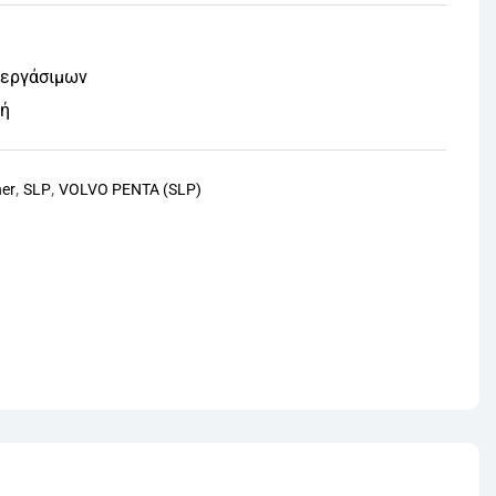
 εργάσιμων
φή
,
,
ner
SLP
VOLVO PENTA (SLP)
nterest