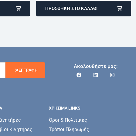
ΠΡΟΣΘΉΚΗ ΣΤΟ ΚΑΛΆΘΙ
Ακολουθήστε μας:
Ε
Γ
Γ
Ρ
Α
Φ
Η
Α
ΧΡΗΣΙΜΑ LINKS
Κινητήρες
Όροι & Πολιτικές
ιοι Κινητήρες
Τρόποι Πληρωμής