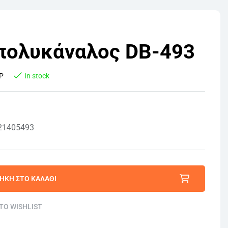
 πολυκάναλος DB-493
P
In stock
 21405493
ΉΚΗ ΣΤΟ ΚΑΛΆΘΙ
TO WISHLIST