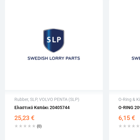
Rubber
,
SLP
,
VOLVO PENTA (SLP)
O-Ring & Ki
Ελαστικό Καπάκι 20405744
O-RING 20
Άμεση αποστολή
Άμεση 
25,23
€
6,15
€
Επιστροφή εντός 15 εργάσιμων
Επιστρο
Αγορά χωρίς εγγραφή
Αγορά χ
(0)