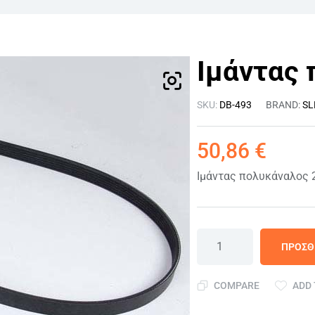
Ιμάντας
SKU:
DB-493
BRAND:
SL
50,86
€
Ιμάντας πολυκάναλος
ΠΡΟΣΘ
COMPARE
ADD 