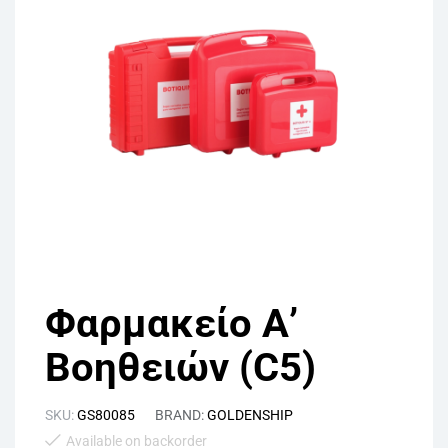
Φαρμακείο Α’
Βοηθειών (C5)
SKU:
GS80085
BRAND:
GOLDENSHIP
Available on backorder