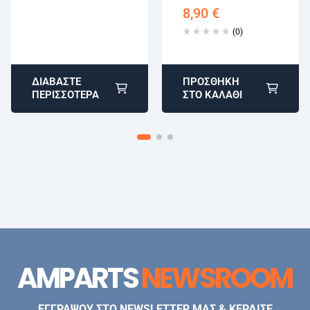
Κινητήρες F2.5HP
8,90
€
69M-11181-00
(0)
ΔΙΑΒΆΣΤΕ
ΠΡΟΣΘΉΚΗ
ΠΕΡΙΣΣΌΤΕΡΑ
ΣΤΟ ΚΑΛΆΘΙ
AMPARTS
NEWSROOM
ΕΓΓΡΑΨΟΥ ΣΤΟ NEWSLETTER ΜΑΣ & ΚΕΡΔΙΣΕ