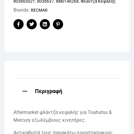
,
,
,
803663021
8036637
8M0146268
Φλάντζα Κεφαλής
Brands:
RECMAR
Facebook
Twitter
Linkedin
Pinterest
Περιγραφή
Aftermarket φλάντζα κεφαλής για Toahatsu &
Mercury εξωλέμβιους κινητήρες.
Αντικαθιστά τους παρακάτω εργοστασιακούς