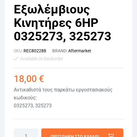
Εξωλέμβιους
Κινητήρες 6HP
0325273, 325273
SKU:
REC802288
BRAND:
Aftermarket
Available on backorder
18,00
€
Αντικαθιστά τους παρκάτω εργοστασιακούς
κωδικούς:
0325273, 325273
ΠΡΟΣΘΉΚΗ ΣΤΟ ΚΑΛΆΘΙ