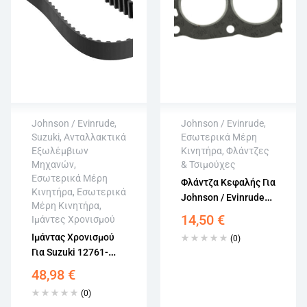
Johnson / Evinrude
,
Johnson / Evinrude
,
Suzuki
,
Ανταλλακτικά
Εσωτερικά Μέρη
Άμεση αποστολή
Εξωλέμβιων
Κινητήρα
,
Φλάντζες
Επιστροφή εντός
Μηχανών
,
& Τσιμούχες
Άμεση αποστολή
15 εργάσιμων
Εσωτερικά Μέρη
Επιστροφή εντός
Φλάντζα Κεφαλής Για
Αγορά χωρίς
Κινητήρα
,
Εσωτερικά
15 εργάσιμων
Johnson / Evinrude
εγγραφή
Μέρη Κινητήρα
,
Αγορά χωρίς
Εξωλέμβιους
14,50
€
Ιμάντες Χρονισμού
εγγραφή
Κινητήρες 2.5-4.5HP
Ιμάντας Χρονισμού
(0)
0332010
Για Suzuki 12761-
72F00 & Johnson –
48,98
€
Evinrude 5030660
(0)
60-70HP