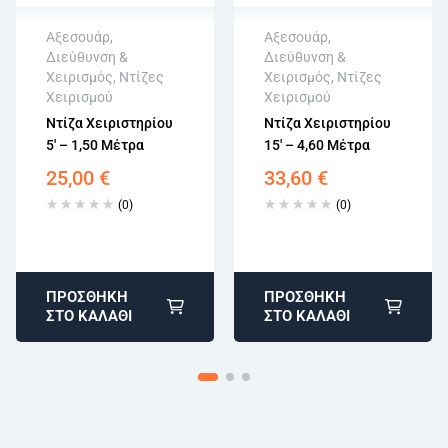
Αξεσουάρ
,
Αξεσουάρ
,
Διεύθυνση &
Διεύθυνση &
Άμεση αποστολή
Άμεση αποστολή
Χειρισμός
,
Ντίζες
Χειρισμός
,
Ντίζες
Επιστροφή εντός
Επιστροφή εντός
Χειρισμού
Χειρισμού
15 εργάσιμων
15 εργάσιμων
Ντίζα Χειριστηρίου
Ντίζα Χειριστηρίου
Αγορά χωρίς
Αγορά χωρίς
5′ – 1,50 Μέτρα
15′ – 4,60 Μέτρα
εγγραφή
εγγραφή
25,00
€
33,60
€
(0)
(0)
ΠΡΟΣΘΉΚΗ
ΠΡΟΣΘΉΚΗ
ΣΤΟ ΚΑΛΆΘΙ
ΣΤΟ ΚΑΛΆΘΙ