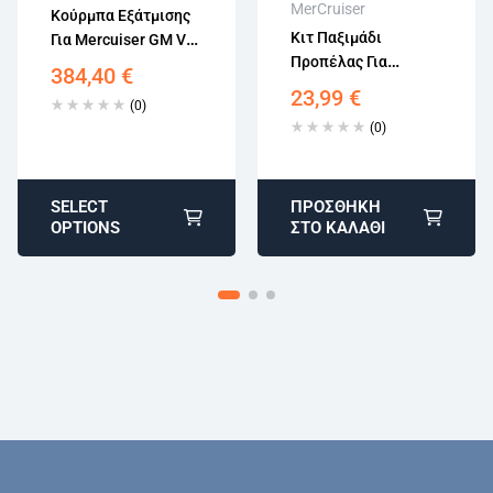
MerCruiser
Επιστροφή εντός
Κούρμπα Εξάτμισης
15 εργάσιμων
Κιτ Παξιμάδι
Για Mercuiser GM V6
Προπέλας Για
& V8 98504A3
384,40
€
Mercuiser 11-
23,99
€
(0)
52707Q1, 11-
(0)
52707A1
SELECT
ΠΡΟΣΘΉΚΗ
OPTIONS
ΣΤΟ ΚΑΛΆΘΙ