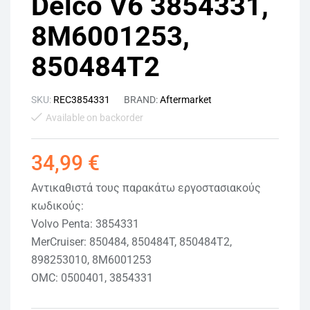
Delco V6 3854331,
8M6001253,
850484T2
SKU:
REC3854331
BRAND:
Aftermarket
Available on backorder
34,99
€
Αντικαθιστά τους παρακάτω εργοστασιακούς
κωδικούς:
Volvo Penta: 3854331
MerCruiser: 850484, 850484T, 850484T2,
898253010, 8M6001253
OMC: 0500401, 3854331