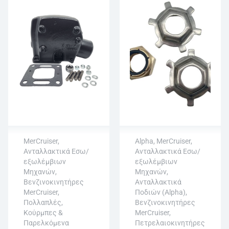
MerCruiser
,
Alpha
,
MerCruiser
,
Ανταλλακτικά Εσω/
Ανταλλακτικά Εσω/
εξωλέμβιων
εξωλέμβιων
Μηχανών
,
Μηχανών
,
Αποστολή σε 10-12
Άμεση αποστολή
Βενζινοκινητήρες
Ανταλλακτικά
εργάσιμες
Επιστροφή εντός
MerCruiser
,
Ποδιών (Alpha)
,
Δυνατότητα
15 εργάσιμων
Πολλαπλές,
Βενζινοκινητήρες
άμεσης
Αγορά χωρίς
Κούρμπες &
MerCruiser
,
αεροπορικής
εγγραφή
Παρελκόμενα
Πετρελαιοκινητήρες
παραγγελίας