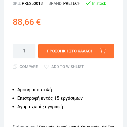
SKU:
PRE250013
BRAND:
PRETECH
In stock
88,66
€
ΠΡΟΣΘΉΚΗ ΣΤΟ ΚΑΛΆΘΙ
COMPARE
ADD TO WISHLIST
Άμεση αποστολή
Επιστροφή εντός 15 εργάσιμων
Αγορά χωρίς εγγραφή
Categories:
,
,
Αξεσουάρ
Διεύθυνση & Χειρισμός
Ντίζες