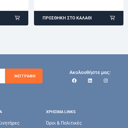
ΠΡΟΣΘΉΚΗ ΣΤΟ ΚΑΛΆΘΙ
Ακολουθήστε μας:
Ε
Γ
Γ
Ρ
Α
Φ
Η
Α
ΧΡΗΣΙΜΑ LINKS
Κινητήρες
Όροι & Πολιτικές