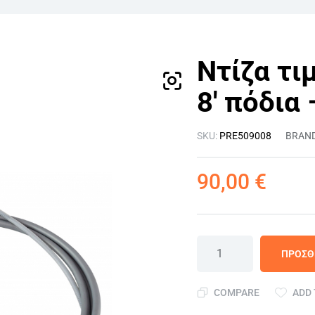
Ντίζα τι
8′ πόδια
SKU:
PRE509008
BRAN
90,00
€
ΠΡΟΣΘ
COMPARE
ADD 