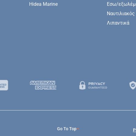
Hidea Marine
Εσω/εξωλέμβ
Ναυτιλιακός
Λιπαντικά
Go To Top
P