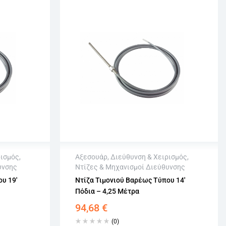
ρισμός
,
Αξεσουάρ
,
Διεύθυνση & Χειρισμός
,
υνσης
Ντίζες & Μηχανισμοί Διεύθυνσης
Άμεση αποστολή
υ 19′
Ντίζα Τιμονιού Βαρέως Τύπου 14′
σιμων
Επιστροφή εντός 15 εργάσιμων
Πόδια – 4,25 Μέτρα
Αγορά χωρίς εγγραφή
94,68
€
(0)