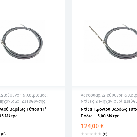
,
Διεύθυνση & Χειρισμός
,
Αξεσουάρ
,
Διεύθυνση & Χει
Μηχανισμοί Διεύθυνσης
Ντίζες & Μηχανισμοί Διεύθ
αποστολή
Άμεση αποστολή
ονιού Βαρέως Τύπου 11′
Ντίζα Τιμονιού Βαρέως Τύπο
φή εντός 15 εργάσιμων
Επιστροφή εντός 15 εργά
,35 Μέτρα
Πόδια – 5,80 Μέτρα
ωρίς εγγραφή
Αγορά χωρίς εγγραφή
124,00
€
(0)
(0)