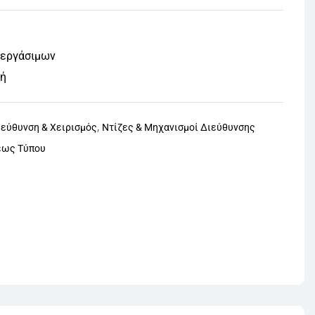
 εργάσιμων
φή
,
ιεύθυνση & Χειρισμός
Ντίζες & Μηχανισμοί Διεύθυνσης
ρέως Τύπου
nterest