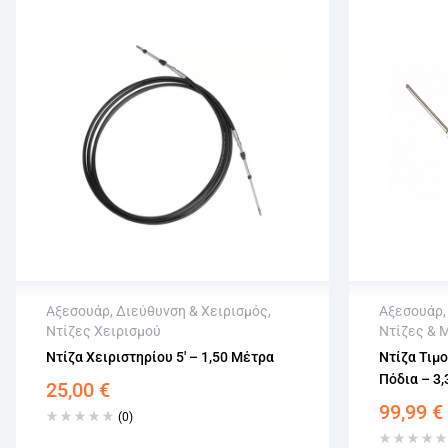
Αξεσουάρ
,
Διεύθυνση & Χειρισμός
,
Αξεσουάρ
Ντίζες Χειρισμού
Ντίζες & 
Άμεση αποστολή
Άμεση 
Ντίζα Χειριστηρίου 5′ – 1,50 Μέτρα
Ντίζα Τιμ
Επιστροφή εντός 15 εργάσιμων
Επιστρο
Πόδια – 3
25,00
€
Αγορά χωρίς εγγραφή
Αγορά χ
99,99
€
(0)