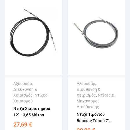
Αξεσουάρ
,
Αξεσουάρ
,
Διεύθυνση &
Διεύθυνση &
Άμεση αποστολή
Χειρισμός
,
Ντίζες
Χειρισμός
,
Ντίζες &
Επιστροφή εντός
Χειρισμού
Μηχανισμοί
Άμεση αποστολή
15 εργάσιμων
Διεύθυνσης
Επιστροφή εντός
Ντίζα Χειριστηρίου
Αγορά χωρίς
15 εργάσιμων
Ντίζα Τιμονιού
12′ – 3,65 Μέτρα
εγγραφή
Αγορά χωρίς
Βαρέως Τύπου 7′
27,69
€
εγγραφή
Πόδια – 2,14 Μέτρα