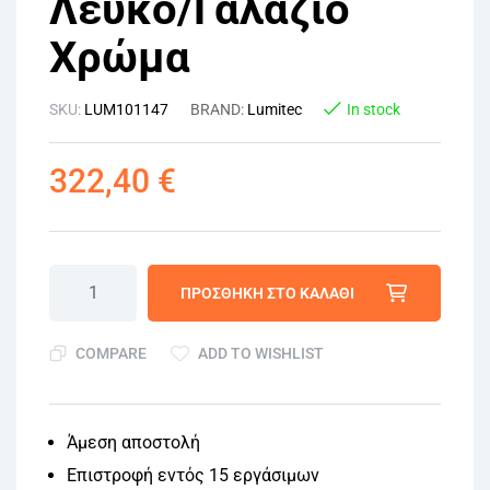
Λευκό/Γαλάζιο
Χρώμα
SKU:
LUM101147
BRAND:
Lumitec
In stock
322,40
€
ΠΡΟΣΘΉΚΗ ΣΤΟ ΚΑΛΆΘΙ
COMPARE
ADD TO WISHLIST
Άμεση αποστολή
Επιστροφή εντός 15 εργάσιμων