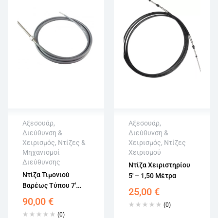
Αξεσουάρ
,
Αξεσουάρ
,
Διεύθυνση &
Διεύθυνση &
Άμεση αποστολή
Χειρισμός
,
Ντίζες &
Χειρισμός
,
Ντίζες
Επιστροφή εντός
Μηχανισμοί
Χειρισμού
Άμεση αποστολή
15 εργάσιμων
Διεύθυνσης
Επιστροφή εντός
Ντίζα Χειριστηρίου
Αγορά χωρίς
15 εργάσιμων
Ντίζα Τιμονιού
5′ – 1,50 Μέτρα
εγγραφή
Αγορά χωρίς
Βαρέως Τύπου 7′
25,00
€
εγγραφή
Πόδια – 2,14 Μέτρα
90,00
€
(0)
(0)