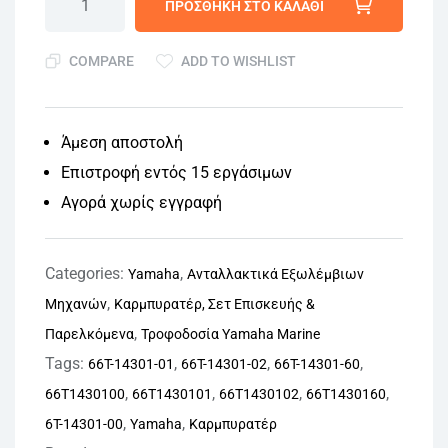
ΠΡΟΣΘΉΚΗ ΣΤΟ ΚΑΛΆΘΙ
COMPARE
ADD TO WISHLIST
Άμεση αποστολή
Επιστροφή εντός 15 εργάσιμων
Αγορά χωρίς εγγραφή
Categories:
,
Yamaha
Ανταλλακτικά Εξωλέμβιων
,
Μηχανών
Καρμπυρατέρ, Σετ Επισκευής &
,
Παρελκόμενα
Τροφοδοσία Yamaha Marine
Tags:
,
,
,
66T-14301-01
66T-14301-02
66T-14301-60
,
,
,
,
66T1430100
66T1430101
66T1430102
66T1430160
,
,
6T-14301-00
Yamaha
Καρμπυρατέρ