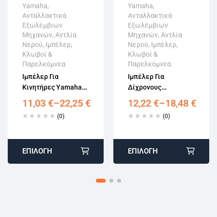
Yamaha
,
Yamaha
,
Ανταλλακτικά
Ανταλλακτικά
Άμεση αποστολή
Άμεση αποστολή
Εξωλέμβιων
Εξωλέμβιων
Επιστροφή εντός
Επιστροφή εντός
Μηχανών
,
Αντλία
Μηχανών
,
Αντλία
15 εργάσιμων
15 εργάσιμων
Νερού
,
Ιμπέλερ,
Νερού
,
Ιμπέλερ,
Αγορά χωρίς
Αγορά χωρίς
Κλωβοί &
Κλωβοί &
εγγραφή
εγγραφή
Παρελκόμνεα
Παρελκόμνεα
Ιμπέλερ Για
Ιμπέλερ Για
Κινητήρες Yamaha
Δίχρονους
8-20HP 63V-44352-
Κινητήρες Yamaha
11,03
€
–
22,25
€
12,22
€
–
18,48
€
01
8HP 662-44352-01
(0)
(0)
ΕΠΙΛΟΓΉ
ΕΠΙΛΟΓΉ