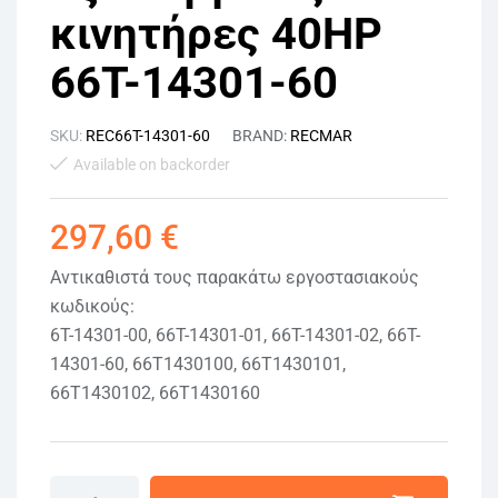
κινητήρες 40HP
66T-14301-60
SKU:
REC66T-14301-60
BRAND:
RECMAR
Available on backorder
297,60
€
Αντικαθιστά τους παρακάτω εργοστασιακούς
κωδικούς:
6T-14301-00, 66T-14301-01, 66T-14301-02, 66T-
14301-60, 66T1430100, 66T1430101,
66T1430102, 66T1430160