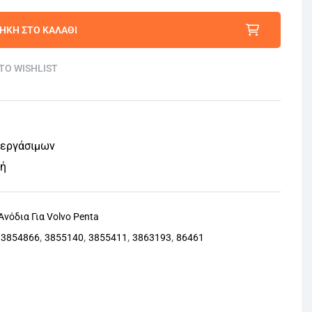
ΉΚΗ ΣΤΟ ΚΑΛΆΘΙ
TO WISHLIST
 εργάσιμων
φή
Ανόδια Για Volvo Penta
,
,
,
,
,
3854866
3855140
3855411
3863193
86461
nterest