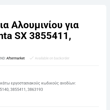
ια Αλουμινίου για
nta SX 3855411,
AND:
Aftermarket
Available on backorder
ακάτω εργοστασιακούς κωδικούς ανοδίων:
5140, 3855411, 3863193