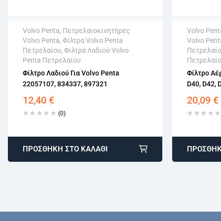
Volvo Penta
,
Πετρελαιοκινητήρες
Volvo Pent
Volvo Penta
,
Φίλτρα Volvo Penta
Volvo Pent
Άμεση αποστολή
Άμεση 
Πετρελαίου
,
Φίλτρα Λαδιού Volvo
Πετρελαί
Επιστροφή εντός 15 εργάσιμων
Επιστρο
Penta Πετρελαίου
Πετρελαί
Αγορά χωρίς εγγραφή
Αγορά χ
Φίλτρο Λαδιού Για Volvo Penta
Φίλτρο Αέρ
22057107, 834337, 897321
D40, D42, 
12,40
€
20,09
€
(0)
ΠΡΟΣΘΉΚΗ ΣΤΟ ΚΑΛΆΘΙ
ΠΡΟΣΘΉΚ