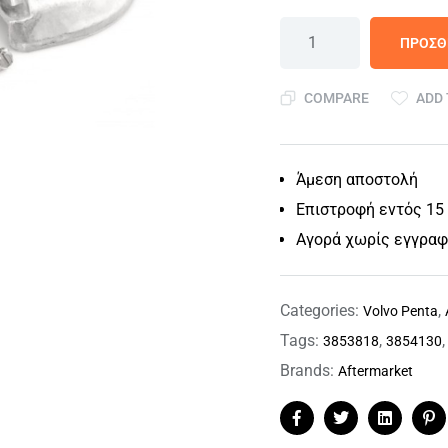
ΠΡΟΣΘ
COMPARE
ADD 
Άμεση αποστολή
Επιστροφή εντός 15
Αγορά χωρίς εγγρα
Categories:
,
Volvo Penta
Tags:
,
3853818
3854130
Brands:
Aftermarket
Facebook
Twitter
Linkedin
Pi