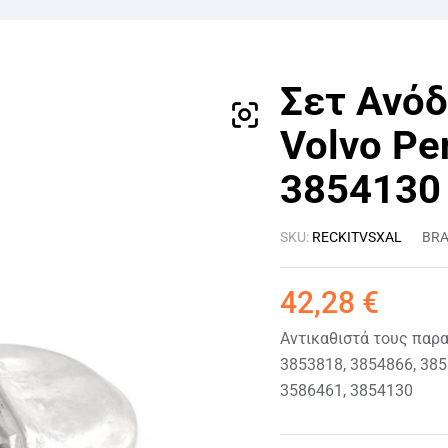
Σετ Ανόδ
Volvo Pe
3854130
SKU:
RECKITVSXAL
BR
42,28
€
Αντικαθιστά τους παρ
3853818, 3854866, 385
3586461, 3854130