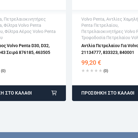
a
,
Πετρελαιοκινητήρες
Volvo Penta
,
Αντλίες Χαμηλή
a
,
Φίλτρα Volvo Penta
Penta Πετρελαίου
,
αποστολή
Άμεση αποστολή
ου
,
Φίλτρα Αέρος Volvo Penta
Πετρελαιοκινητήρες Volvo 
φή εντός 15 εργάσιμων
Επιστροφή εντός 15 εργά
ου
Τροφοδοσία Πετρελαίου Vol
ωρίς εγγραφή
Αγορά χωρίς εγγραφή
ος Volvo Penta D30, D32,
Αντλία Πετρελαίου Για Volv
D43 Σειρά 876185, 463505
21134777, 833323, 840001
99,20
€
(0)
(0)
Η ΣΤΟ ΚΑΛΆΘΙ
ΠΡΟΣΘΉΚΗ ΣΤΟ ΚΑΛΆΘΙ