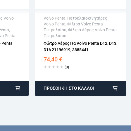
ς Volvo
Volvo Penta
,
Πετρελαιοκινητήρες
Volvo Penta
,
Φίλτρα Volvo Penta
Άμεση αποστολή
Penta
,
Πετρελαίου
,
Φίλτρα Αέρος Volvo Penta
σιμων
Επιστροφή εντός 15 εργάσιμων
vo Penta
Πετρελαίου
Αγορά χωρίς εγγραφή
o Penta
Φίλτρο Αέρος Για Volvo Penta D12, D13,
D16 21196919, 3885441
74,40
€
(0)
ΠΡΟΣΘΉΚΗ ΣΤΟ ΚΑΛΆΘΙ