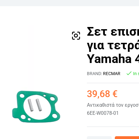
Σετ επισ
για τετρ
Yamaha 
BRAND:
RECMAR
In 
39,68
€
Αντικαθιστά τον εργοσ
6EE-W0078-01