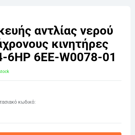
κευής αντλίας νερού
άχρονους κινητήρες
4-6HP 6EE-W0078-01
stock
τασιακό κωδικό: