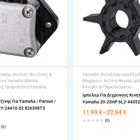
maha
,
Αντλίες Βενζίνης &
Yamaha
,
Ανταλλακτικά Εξω
να Yamaha Marine
,
Μηχανών
,
Αντλία Νερού
,
Ιμπ
αποστολή
Άμεση αποστολή
ία
,
Τροφοδοσία Yamaha
Κλωβοί & Παρελκόμνεα
φή εντός 15 εργάσιμων
Επιστροφή εντός 15 εργά
Ιμπέλερ Για Δίχρονους Κινη
ωρίς εγγραφή
Αγορά χωρίς εγγραφή
ζίνης Για Yamaha / Parsun /
Yamaha 20-25HP 6L2-44352
2Y-24410-02 826398T3
11,99
€
–
22,94
€
(0)
(0)