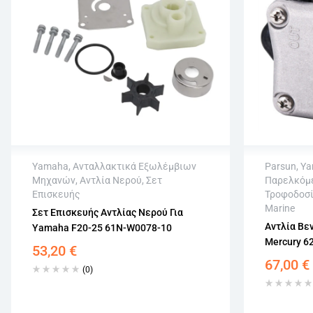
Yamaha
,
Ανταλλακτικά Εξωλέμβιων
Parsun
,
Ya
Μηχανών
,
Αντλία Νερού
,
Σετ
Παρελκόμε
Άμεση αποστολή
Άμεση 
Επισκευής
Τροφοδοσ
Επιστροφή εντός 15 εργάσιμων
Επιστρο
Marine
Σετ Επισκευής Αντλίας Νερού Για
Αγορά χωρίς εγγραφή
Αγορά χ
Αντλία Βεν
Yamaha F20-25 61N-W0078-10
Mercury 6
53,20
€
67,00
€
(0)