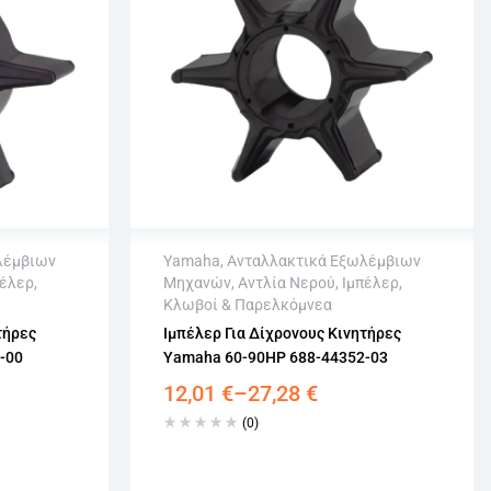
λέμβιων
Yamaha
,
Ανταλλακτικά Εξωλέμβιων
έλερ,
Μηχανών
,
Αντλία Νερού
,
Ιμπέλερ,
Άμεση αποστολή
Κλωβοί & Παρελκόμνεα
σιμων
Επιστροφή εντός 15 εργάσιμων
τήρες
Ιμπέλερ Για Δίχρονους Κινητήρες
Αγορά χωρίς εγγραφή
-00
Yamaha 60-90HP 688-44352-03
12,01
€
–
27,28
€
(0)