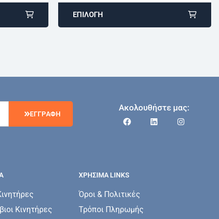
ΕΠΙΛΟΓΉ
Ακολουθήστε μας:
Ε
Γ
Γ
Ρ
Α
Φ
Η
Α
ΧΡΗΣΙΜΑ LINKS
Κινητήρες
Όροι & Πολιτικές
ιοι Κινητήρες
Τρόποι Πληρωμής