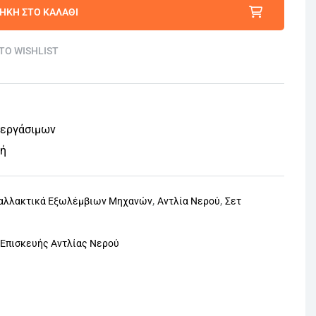
ΉΚΗ ΣΤΟ ΚΑΛΆΘΙ
TO WISHLIST
 εργάσιμων
φή
,
,
αλλακτικά Εξωλέμβιων Μηχανών
Αντλία Νερού
Σετ
 Επισκευής Αντλίας Νερού
nterest