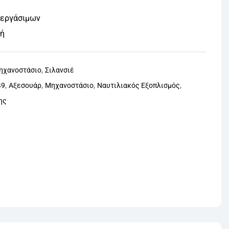
 εργάσιμων
φή
,
ηχανοστάσιο
Σιλανσιέ
,
,
,
,
49
Αξεσουάρ
Μηχανοστάσιο
Ναυτιλιακός Εξοπλισμός
ης
nterest