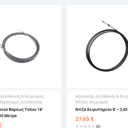
,
Διεύθυνση & Χειρισμός
,
Αξεσουάρ
,
Διεύθυνση & Χει
Μηχανισμοί Διεύθυνσης
Ντίζες Χειρισμού
αποστολή
Άμεση αποστολή
ονιού Βαρέως Τύπου 18′
Ντίζα Χειριστηρίου 8′ – 2,4
φή εντός 15 εργάσιμων
Επιστροφή εντός 15 εργά
,50 Μέτρα
27,65
€
ωρίς εγγραφή
Αγορά χωρίς εγγραφή
€
(0)