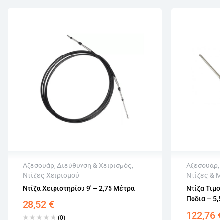
Αξεσουάρ
,
Διεύθυνση & Χειρισμός
,
Αξεσουάρ
Ντίζες Χειρισμού
Ντίζες & 
Άμεση αποστολή
Άμεση 
Ντίζα Χειριστηρίου 9′ – 2,75 Μέτρα
Ντίζα Τιμ
Επιστροφή εντός 15 εργάσιμων
Επιστρο
Πόδια – 5
28,52
€
Αγορά χωρίς εγγραφή
Αγορά χ
122,76
(0)