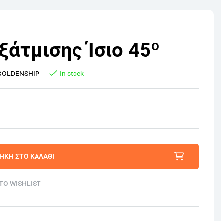
ξάτμισης Ίσιο 45º
GOLDENSHIP
In stock
ΉΚΗ ΣΤΟ ΚΑΛΆΘΙ
TO WISHLIST