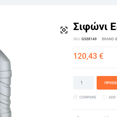
Σιφώνι Ε
SKU:
GS38149
BRAND:
120,43
€
ΠΡΟΣΘ
COMPARE
ADD 