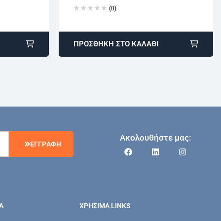
(0)
ΠΡΟΣΘΉΚΗ ΣΤΟ ΚΑΛΆΘΙ
Ακολουθήστε μας:
Ε
Γ
Γ
Ρ
Α
Φ
Η
Α
ΧΡΗΣΙΜΑ LINKS