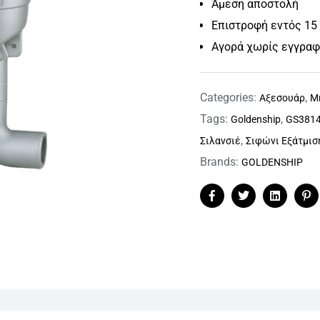
Άμεση αποστολή
Επιστροφή εντός 15
Αγορά χωρίς εγγρα
Categories:
,
Αξεσουάρ
Μ
Tags:
,
Goldenship
GS381
,
Σιλανσιέ
Σιφώνι Εξάτμισ
Brands:
GOLDENSHIP
Facebook
Twitter
Linkedin
Pi