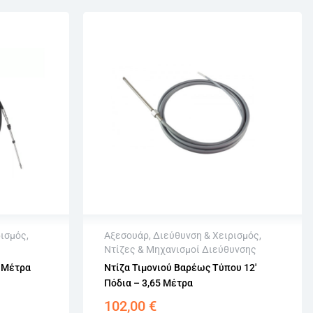
ρισμός
,
Αξεσουάρ
,
Διεύθυνση & Χειρισμός
,
Ντίζες & Μηχανισμοί Διεύθυνσης
Άμεση αποστολή
5 Μέτρα
Ντίζα Τιμονιού Βαρέως Τύπου 12′
σιμων
Επιστροφή εντός 15 εργάσιμων
Πόδια – 3,65 Μέτρα
Αγορά χωρίς εγγραφή
102,00
€