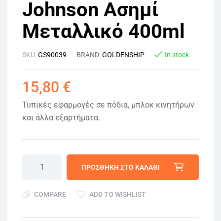
Johnson Ασημί
Μεταλλικό 400ml
SKU:
GS90039
BRAND:
GOLDENSHIP
In stock
15,80
€
Τυπικές εφαρμογές σε πόδια, μπλοκ κινητήρων
και άλλα εξαρτήματα.
ΠΡΟΣΘΉΚΗ ΣΤΟ ΚΑΛΆΘΙ
COMPARE
ADD TO WISHLIST