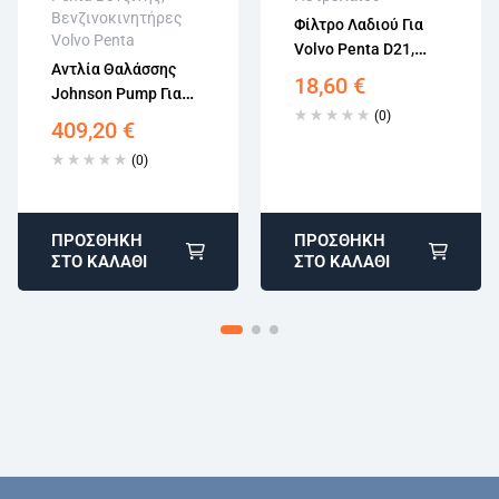
Βενζινοκινητήρες
εγγραφή
Φίλτρο Λαδιού Για
Volvo Penta
Volvo Penta D21,
Αντλία Θαλάσσης
D32, D61, D63, D71,
18,60
€
Johnson Pump Για
D72, D73, D74, D75
(0)
Volvo Penta 855578,
3827069
409,20
€
10-32621-2
(0)
ΠΡΟΣΘΉΚΗ
ΠΡΟΣΘΉΚΗ
ΣΤΟ ΚΑΛΆΘΙ
ΣΤΟ ΚΑΛΆΘΙ