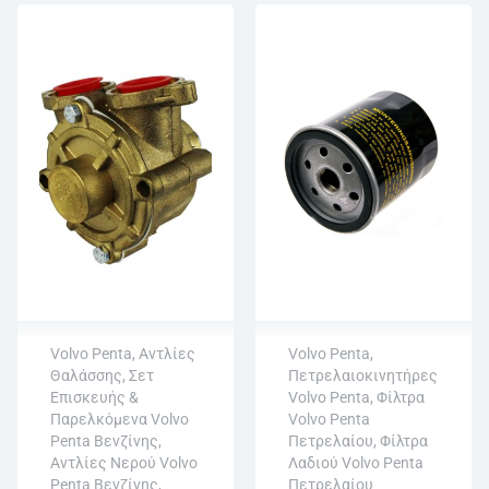
Volvo Penta
,
Αντλίες
Volvo Penta
,
Θαλάσσης, Σετ
Πετρελαιοκινητήρες
Άμεση αποστολή
Επισκευής &
Volvo Penta
,
Φίλτρα
Επιστροφή εντός
Παρελκόμενα Volvo
Volvo Penta
Άμεση αποστολή
15 εργάσιμων
Penta Βενζίνης
,
Πετρελαίου
,
Φίλτρα
Επιστροφή εντός
Αγορά χωρίς
Αντλίες Νερού Volvo
Λαδιού Volvo Penta
15 εργάσιμων
εγγραφή
Penta Βενζίνης
,
Πετρελαίου
Αγορά χωρίς