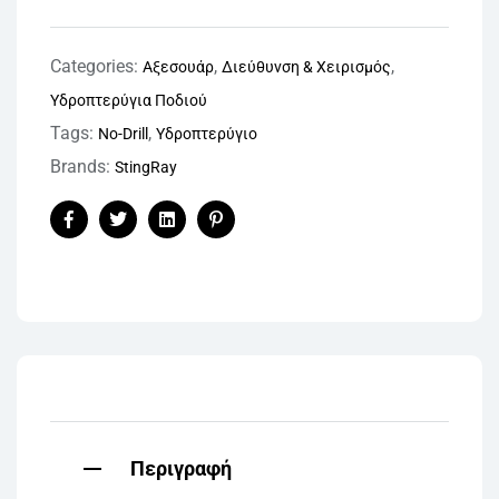
Categories:
,
,
Αξεσουάρ
Διεύθυνση & Χειρισμός
Υδροπτερύγια Ποδιού
Tags:
,
No-Drill
Υδροπτερύγιο
Brands:
StingRay
Facebook
Twitter
Linkedin
Pinterest
Περιγραφή