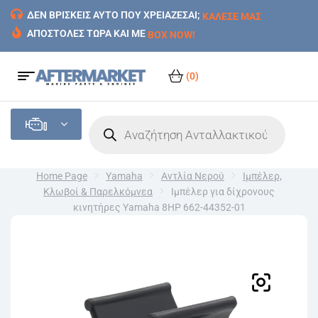
ΔΕΝ ΒΡΙΣΚΕΙΣ ΑΥΤΟ ΠΟΥ ΧΡΕΙΑΖΕΣΑΙ;
ΚΑΛΕΣΕ ΜΑΣ
ΑΠΟΣΤΟΛΕΣ ΤΩΡΑ ΚΑΙ ΜΕ
BOX NOW!
(0)
Home Page
Yamaha
Αντλία Νερού
Ιμπέλερ,
Κλωβοί & Παρελκόμνεα
Ιμπέλερ για δίχρονους
κινητήρες Yamaha 8HP 662-44352-01