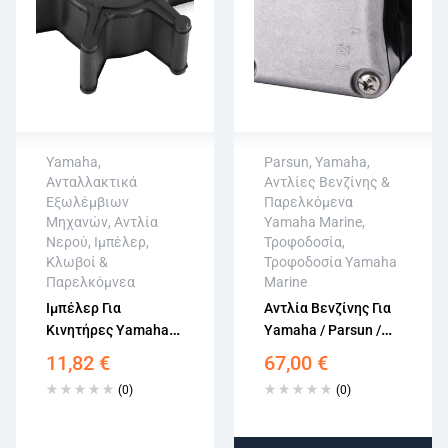
Yamaha
,
Parsun
,
Yamaha
,
Ανταλλακτικά
Αντλίες Βενζίνης &
Άμεση αποστολή
Άμεση αποστολή
Εξωλέμβιων
Παρελκόμενα
Επιστροφή εντός
Επιστροφή εντός
Μηχανών
,
Αντλία
Yamaha Marine
,
15 εργάσιμων
15 εργάσιμων
Νερού
,
Ιμπέλερ,
Τροφοδοσία
,
Αγορά χωρίς
Αγορά χωρίς
Κλωβοί &
Τροφοδοσία Yamaha
εγγραφή
εγγραφή
Παρελκόμνεα
Marine
Ιμπέλερ Για
Αντλία Βενζίνης Για
Κινητήρες Yamaha
Yamaha / Parsun /
2.5-3HP 6L5-44352-
Mercury 62Y-24410-
11,82
€
67,00
€
00
02 826398T3
(0)
(0)