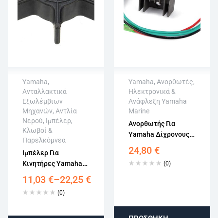
Yamaha
,
Yamaha
,
Ανορθωτές
,
Ανταλλακτικά
Ηλεκτρονικά &
Άμεση αποστολή
Άμεση αποστολή
Εξωλέμβιων
Ανάφλεξη Yamaha
Επιστροφή εντός
Επιστροφή εντός
Μηχανών
,
Αντλία
Marine
15 εργάσιμων
15 εργάσιμων
Νερού
,
Ιμπέλερ,
Ανορθωτής Για
Αγορά χωρίς
Αγορά χωρίς
Κλωβοί &
Yamaha Δίχρονους
εγγραφή
εγγραφή
Παρελκόμνεα
Κινητήρες 40-70HP
24,80
€
Ιμπέλερ Για
6H2-81960-10
Κινητήρες Yamaha
(0)
8-20HP 63V-44352-
11,03
€
–
22,25
€
01
(0)