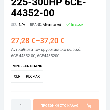
225-300HP 6CE-
44352-00
SKU:
N/A
BRAND:
Aftermarket
In stock
27,28
€
–
37,20
€
Αντικαθιστά τον εργοστασιακό κωδικό:
6CE-44352-00, 6CE4435200
IMPELLER BRAND
CEF
RECMAR
ΠΡΟΣΘΉΚΗ ΣΤΟ ΚΑΛΆΘΙ