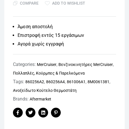
COMPARE
ADD TO WISHLIST
Άμεση αποστολή
Επιστροφή εντός 15 εργάσιμων
Αγορά χωρίς εγγραφή
Categories:
,
,
MerCruiser
Βενζινοκινητήρες MerCruiser
Πολλαπλές, Κούρμπες & Παρελκόμενα
Tags:
,
,
,
,
860256A2
860256A4
861006A1
8M0061381
Ανοξείδωτο Κούτελο Θερμοστάτη
Brands:
Aftermarket
Facebook
Twitter
Linkedin
Pinterest