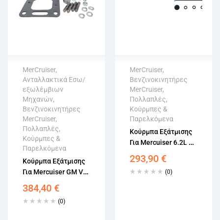
MerCruiser
,
MerCruiser
,
Ανταλλακτικά Εσω/
Βενζινοκινητήρες
εξωλέμβιων
MerCruiser
,
Μηχανών
,
Πολλαπλές,
Αποστολή σε 10-12
Αποστολή σε 10-12
Βενζινοκινητήρες
Κούρμπες &
εργάσιμες
εργάσιμες
MerCruiser
,
Παρελκόμενα
Δυνατότητα
Δυνατότητα
Πολλαπλές,
άμεσης
άμεσης
Κούρμπα Εξάτμισης
Κούρμπες &
αεροπορικής
αεροπορικής
Για Mercuiser 6.2L V6
Παρελκόμενα
παραγγελίας
παραγγελίας
& V8 MPI 864591T02
293,90
€
Επιστροφή εντός
Επιστροφή εντός
Κούρμπα Εξάτμισης
15 εργάσιμων
15 εργάσιμων
Για Mercuiser GM V6
(0)
& V8 98504A3
384,40
€
(0)