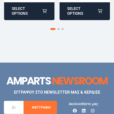
SELECT
SELECT
OPTIONS
OPTIONS
AMPARTS
NEWSROOM
ΕΓΓΡΑΨΟΥ ΣΤΟ NEWSLETTER ΜΑΣ & ΚΕΡΔΙΣΕ
Ακολουθήστε μας:
Ε
Γ
Γ
Ρ
Α
Φ
Η