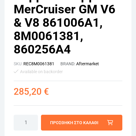
MerCruiser GM V6
& V8 861006A1,
8M0061381,
860256A4
SKU:
REC8M0061381
BRAND:
Aftermarket
Available on backorder
285,20
€
ΠΡΟΣΘΉΚΗ ΣΤΟ ΚΑΛΆΘΙ