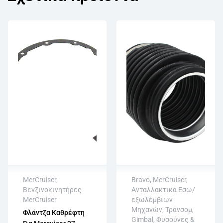
MerCruiser
,
Bravo
,
MerCruiser
,
Βενζινοκινητήρες
Ανταλλακτικά Εσω/
Άμεση αποστολή
MerCruiser
εξωλέμβιων
Επιστροφή εντός
Μηχανών
,
Τράνσομ,
Άμεση αποστολή
Φλάντζα Καθρέφτη
15 εργάσιμων
Gimbal, Φυσούνες &
Επιστροφή εντός