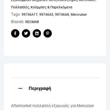
Πολλαπλές, Κούρμπες & Παρελκόμενα
Tags:
,
,
,
99746A17
99746A3
99746A8
Mercruiser
Brands:
RECMAR
Facebook
Twitter
Linkedin
Pinterest
Περιγραφή
Aftermarket πολλαπλή εξαγωγής για Mercuiser