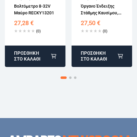
Αγορά χωρίς
Αγορά χωρίς
Βολτόμετρο 8-32V
Όργανο Ένδειξης
εγγραφή
εγγραφή
Μαύρο RECKY13201
Στάθμης Καυσίμου,
240-33 Ohm
27,28
€
27,50
€
(0)
(0)
ΠΡΟΣΘΉΚΗ
ΠΡΟΣΘΉΚΗ
ΣΤΟ ΚΑΛΆΘΙ
ΣΤΟ ΚΑΛΆΘΙ