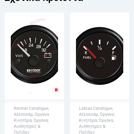
Recmar Catalogue
,
Lalizas Catalogue
,
Αξεσουάρ
,
Όργανα
Αξεσουάρ
,
Όργανα
Άμεση αποστολή
Άμεση αποστολή
Κινητήρα
,
Όργανα,
Κινητήρα
,
Όργανα,
Επιστροφή εντός
Επιστροφή εντός
Αισθητήρες &
Αισθητήρες &
15 εργάσιμων
15 εργάσιμων
Πυξίδες
Πυξίδες